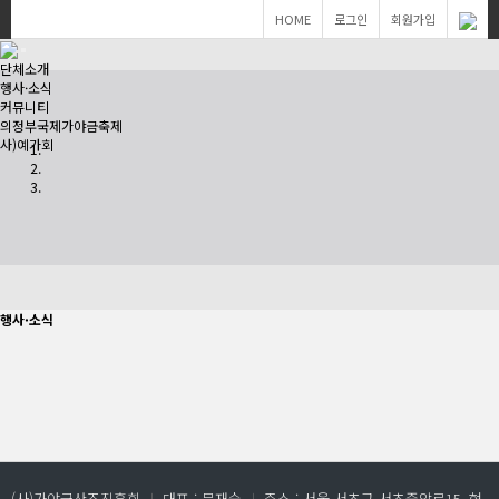
HOME
로그인
회원가입
단체소개
행사·소식
커뮤니티
의정부국제가야금축제
사)예가회
Previous
Next
행사·소식
(사)가야금산조진흥회
ㅣ
대표 : 문재숙
ㅣ
주소 : 서울 서초구 서초중앙로15, 현