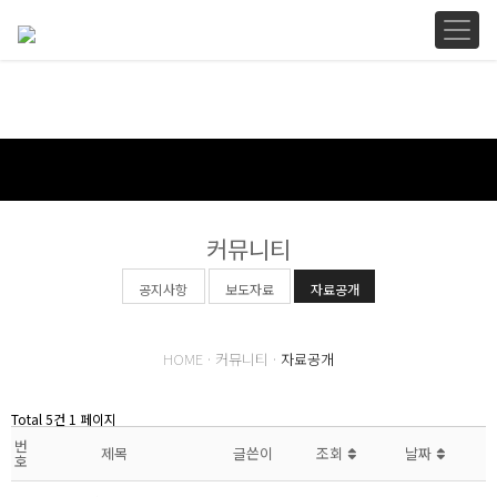
HOME
로그인
회원가입
커뮤니티
공지사항
보도자료
자료공개
HOME · 커뮤니티 ·
자료공개
Total 5건
1 페이지
번
제목
글쓴이
조회
날짜
호