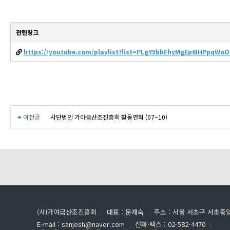
관련링크
https://youtube.com/playlist?list=PLgY5bbFhyMgEp6IHPpqW
이전글
사단법인 가야금산조진흥회 활동연혁 (07~10)
(사)가야금산조진흥회
ㅣ
대표 : 문재숙
ㅣ
주소 : 서울 서초구 서초중앙
E-mail : sanjosh@naver.com
ㅣ
전화·팩스 : 02-582-4470
ㅣ