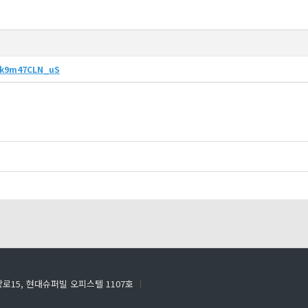
oOk9m47CLN_uS
로15, 현대슈퍼빌 오피스텔 1107호
ㅣ