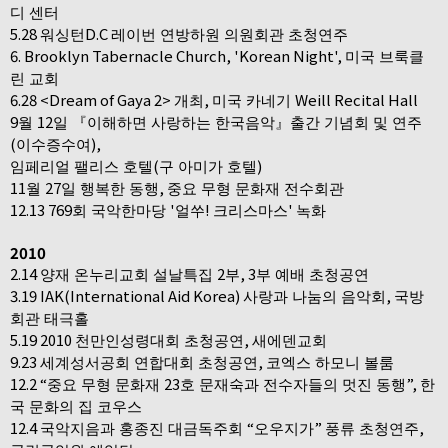
디 센터
5.28
D.C
워싱턴
레이번 연방하원 의원회관 초청연주
6. Brooklyn Tabernacle Church, 'Korean Night',
미국 브룩클
린 교회
6.28 <Dream of Gaya 2>
,
Weill Recital Hall
개최
미국 카네기
9
12
월
일
『
이해하면 사랑하는 한국음악
』
출간 기념회 및 연주
(
),
이수증수여
(
)
임페리얼 팰리스 호텔
구 아미가 호텔
11
27
,
월
일 행복한 동행
중요 무형 문화재 전수회관
12.13 769
'
!
'
회 국악한마당
얼쑤
크리스마스
녹화
2010
2.14
2
, 3
양재 온누리교회 설날특집
부
부 예배 초청공연
3.19 IAK(International Aid Korea)
,
사랑과 나눔의 음악회
국방
회관 태극홀
5.19 2010
,
천만인성령대회 초청공연
새에덴교회
9.23
,
세계성서공회 연합대회 초청공연
코엑스 하모니 볼룸
12.2 “
23
”,
중요 무형 문화재
호 문재숙과 전수자들의 멋진 동행
한
국 문화의 집 코우스
12.4
“
”
,
국악지음과 홍종진 대금독주회
오우지가
풍류 초청연주