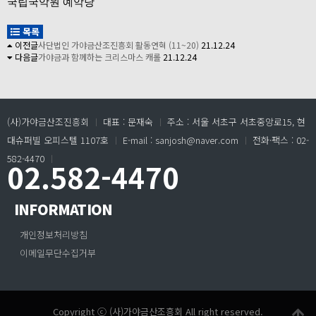
국립국악원 예악당
목록
이전글
사단법인 가야금산조진흥회 활동연혁 (11~20)
21.12.24
다음글
가야금과 함께하는 크리스마스 캐롤
21.12.24
(사)가야금산조진흥회
ㅣ
대표 : 문재숙
ㅣ
주소 : 서울 서초구 서초중앙로15, 현
대슈퍼빌 오피스텔 1107호
ㅣ
E-mail : sanjosh@naver.com
ㅣ
전화·팩스 : 02-
582-4470
ㅣ
02.582-4470
INFORMATION
개인정보처리방침
이메일무단수집거부
Copyright ⓒ (사)가야금산조흥회 All right reserved.