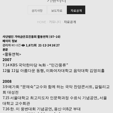
공지사항
보도자료
자료공개
HOME · 커뮤니티 ·
자료공개
사단법인 가야금산조진흥회 활동연혁 (07~10)
페이지 정보
관리자
0건
1,671회
21-12-24 16:27
본문
<활동연혁>
2007
7.14 KBS
- “
”
국악한마당 녹화
민간풍류
12
11
,
월
일 아름다운 동행
이화여자대학교 음악대학 김영의홀
2008
3.9
“
”
,
예가회
문재숙
교수와 함께 하는 국악 찬양콘서트
갈릴리교
회 대성전
7.15
,
서울대학교 최고지도자 인문학과정 수료식 기념공연
서울
대학교 교수회관
7.16
,
8
한
․
미 웅변대회 기념공연
용산 미
군 부대