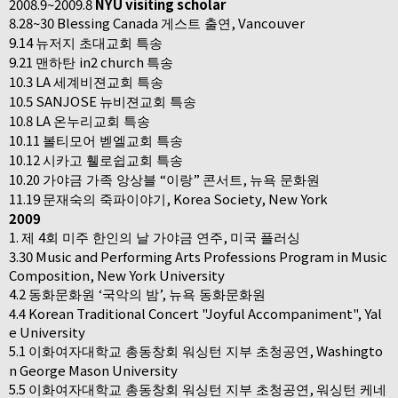
2008.9~2009.8
NYU visiting scholar
8.28~30 Blessing Canada
, Vancouver
게스트 출연
9.14
뉴저지 초대교회 특송
9.21
in2 church
맨하탄
특송
10.3 LA
세계비젼교회 특송
10.5 SANJOSE
뉴비젼교회 특송
10.8 LA
온누리교회 특송
10.11
볼티모어 벧엘교회 특송
10.12
시카고 휄로쉽교회 특송
10.20
“
”
,
가야금 가족 앙상블
이랑
콘서트
뉴욕 문화원
11.19
, Korea Society, New York
문재숙의 죽파이야기
2009
1.
4
,
제
회 미주 한인의 날 가야금 연주
미국 플러싱
3.30 Music and Performing Arts Professions Program in Music
Composition, New York University
4.2
‘
’,
동화문화원
국악의 밤
뉴욕 동화문화원
4.4 Korean Traditional Concert "Joyful Accompaniment", Yal
e University
5.1
, Washingto
이화여자대학교 총동창회 워싱턴 지부 초청공연
n George Mason University
5.5
,
이화여자대학교 총동창회 워싱턴 지부 초청공연
워싱턴 케네