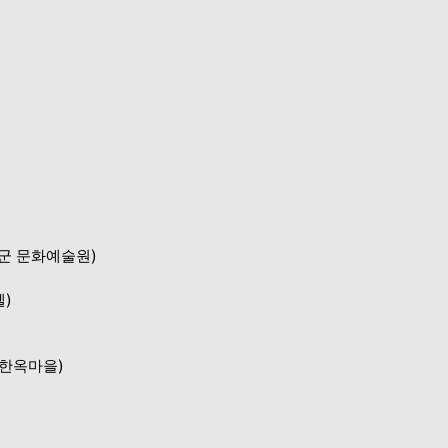
)
군 문화예술원
)
텔
)
한옥마을