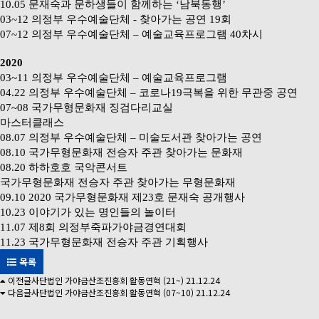
10.05
문재숙과 문하생들이 함께하는
‘
남북동행
’
03~12
의정부 우수예술단체
-
찾아가는 공연
19
회
07~12
의정부 우수예술단체
–
예술교육프로그램
40
차시
2020
03~11
의정부 우수예술단체
–
예술교육프로그램
04.22
의정부 우수예술단체
–
코로나
19
극복을 위한 무관중 공연
07~08
국가무형문화재 징검다리교실
마스터클래스
08.07
의정부 우수예술단체
–
미술도서관 찾아가는 공연
08.10
국가무형문화재 전승자 주관 찾아가는 문화재
08.20
하하호호 국악콘서트
국가무형문화재 전승자 주관 찾아가는 무형문화재
09.10 2020
국가무형문화재 제
23
호 문재숙 공개행사
10.23
이야기가 있는 명인들의 놀이터
11.07
제
8
회 의정부죽파가야금경연대회
11.23
국가무형문화재 전승자 주관 기획행사
목록
이전글
사단법인 가야금산조진흥회 활동연혁 (21~)
21.12.24
다음글
사단법인 가야금산조진흥회 활동연혁 (07~10)
21.12.24