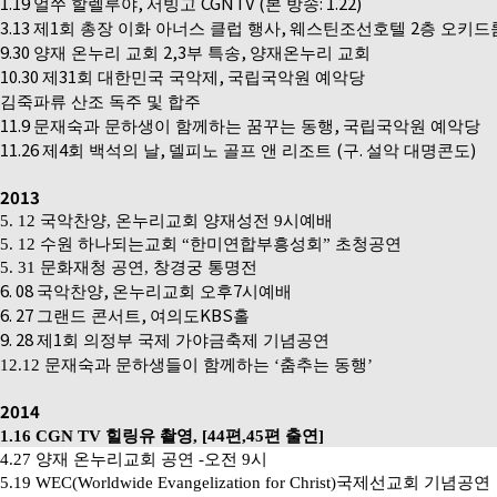
1.19
,
CGNTV (
: 1.22)
얼쑤 할렐루야
서빙고
본 방송
3.13
1
,
2
제
회 총장 이화 아너스 클럽 행사
웨스틴조선호텔
층 오키드
9.30
2,3
,
양재 온누리 교회
부 특송
양재온누리 교회
10.30
31
,
제
회 대한민국 국악제
국립국악원 예악당
김죽파류 산조 독주 및 합주
11.9
,
문재숙과 문하생이 함께하는 꿈꾸는 동행
국립국악원 예악당
11.26
4
,
(
.
)
제
회 백석의 날
델피노 골프 앤 리조트
구
설악 대명콘도
2013
5. 12
국악찬양
,
온누리교회 양재성전
9
시예배
5. 12
수원 하나되는교회
“
한미연합부흥성회
”
초청공연
5. 31
문화재청 공연
,
창경궁 통명전
6. 08
,
7
국악찬양
온누리교회 오후
시예배
6. 27
,
KBS
그랜드 콘서트
여의도
홀
9. 28
1
제
회 의정부 국제 가야금축제 기념공연
12.12
문재숙과 문하생들이 함께하는
‘
춤추는 동행
’
2014
1.16 CGN TV
힐링유 촬영
, [44
편
,45
편 출연
]
4.27
양재 온누리교회 공연
-
오전
9
시
5.19 WEC(Worldwide Evangelization for Christ)
국제선교회 기념공연