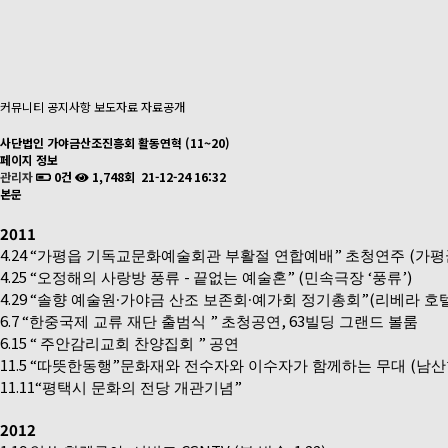
커뮤니티
공지사항
보도자료
자료공개
사단법인 가야금산조진흥회 활동연혁 (11~20)
페이지 정보
관리자
0건
1,748회
21-12-24 16:32
본문
2011
4.24 “
”
(
가평읍 기독교문화예술회관 부활절 연합예배
초청연주
가평
4.25 “
-
” (
‘
’)
오정해의 사랑방 풍류
끝없는 예술혼
민속극장
풍류
4.29 “
”(
솔향 예술원
∙
가야금 산조 보존회
∙
예가회 정기총회
리베라 호
6.7 “
”
, 63
한중국제 교류 재단 출범식
초청공연
빌딩 그랜드 볼룸
6.15 “
”
주안감리교회 찬양집회
공연
11.5 “
”
(
따뜻한동행
문화재와 전수자와 이수자가 함께하는 무대
남산
11.11“
”
평택시 문화의 전당 개관기념
2012