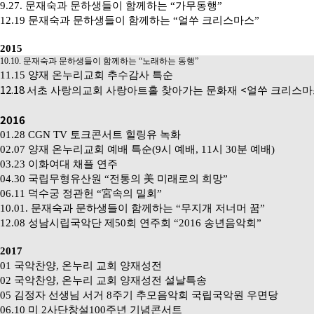
9.27.
문재숙과 문하생들이 함께하는
“
가무동행
”
12.19
문재숙과 문하생들이 함께하는
“
얼쑤 크리스마스
”
2015
10.10.
문재숙과 문하생들이 함께하는
“
노래하는 동행
”
11.15
양재 온누리교회 추수감사 특순
12.18
<
서초 사랑의교회 사랑아트홀 찾아가는 문화재
얼쑤 크리스마
2016
01.28 CGN TV
토크콘서트 힐링유 녹화
02.07
양재 온누리교회 예배 특순
(9
시 예배
, 11
시
30
분 예배
)
03.23
이화여대 채플 연주
04.30
국립무형유산원
“
전통의
美
미래로의 희망
”
06.11
덕수궁 정관헌
“
宮
속의 밀회
”
10.01.
문재숙과 문하생들이 함께하는
“
무지개 저너머 꿈
”
12.08
성남시립국악단 제
50
회 연주회
“2016
송년음악회
”
2017
01
국악찬양
,
온누리 교회 양재성전
02
국악찬양
,
온누리 교회 양재성전 설날특송
05
김정자 선생님 서거
8
주기 추모음악회 국립국악원 우면당
06.10
미
2
사단창설
100
주년 기념콘서트