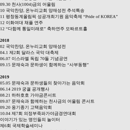
09.30
천사
(1004)
금의 어울림
10
국악찬양
,
온누리교회 양재성전 추석특송
11
평창동계올림픽 성공개최기원 음악축제
“Pride of KOREA”
12
이화여대 채플 연주
12 “
다함께 통일미래로
”
축하연주 모짜르트홀
2018
02
국악찬양
,
온누리교회 양재성전
04.1
제
2
회 달라스 국악 대축제
06.07
이스라엘 독립
70
돌 기념공연
09.15
문재숙과 문하생이 함께하는
“
사부동행
”
2019
05.05
문재숙과 문하생들의 찾아가는 음악회
06.14 2019
궁궐 공개행사
08.21
하하호호 가야금콘서트
09.07
문재숙과 함께하는 천사금의 어울림 콘서트
09.20
옹기종기 고택음악회
10.04
제
7
회 의정부죽파가야금경연대회
이야기가 있는 명인들의 놀이터
제
6
회 국제학술세미나