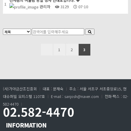
천사금의 어울림 당일 행사 안내도입니다.
1
관리자
3129
07-10
1
2
3
(사)가야금산조진흥회
ㅣ
대표 : 문재숙
ㅣ
주소 : 서울 서초구 서초중앙로15, 현
대슈퍼빌 오피스텔 1107호
ㅣ
E-mail : sanjosh@naver.com
ㅣ
전화·팩스 : 02-
582-4470
ㅣ
02.582-4470
INFORMATION