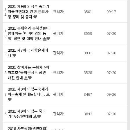
2021 제9회 의정부 죽파가
1
야금경연대회 관련 문의사
관리자
3501
09-17
1
항 정리 및 공지
2021 문재숙과 문하생들이
1
함께하는 '어버이와의 동
관리자
3559
07-20
0
행' 공연 및 예약 안내
2021 제7회 국제학술세미
9
관리자
3431
07-20
나
2021 찾아가는 문화재 ^하
8
하호호^국악콘서트 공연
관리자
3528
07-20
매진 안내
2021 제9회 의정부국제가
7
야금축제 안내드립니다.
관리자
3467
09-26
2021 제9회 의정부 죽파
6
관리자
3842
07-20
가야금경연대회
2018 사부동행(경연대회)