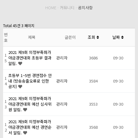
HOME · 커뮤니티 ·
공지사항
Total 45건
3 페이지
번
제목
글쓴이
조회
날짜
호
2021 제9회 의정부죽파가
1
야금경연대회 초등부 결과
관리자
3686
09-30
5
알림.
초등부 1~5번 경연점수 안
1
내 (방송송출오류로 인한
관리자
3584
09-30
4
공지)
2021 제9회 의정부죽파가
1
야금경연대회 예선 심사위
관리자
3553
09-30
3
원 알림.
2021 제9회 의정부죽파가
1
야금경연대회 예선 경연순
관리자
3568
09-30
2
서 알림.