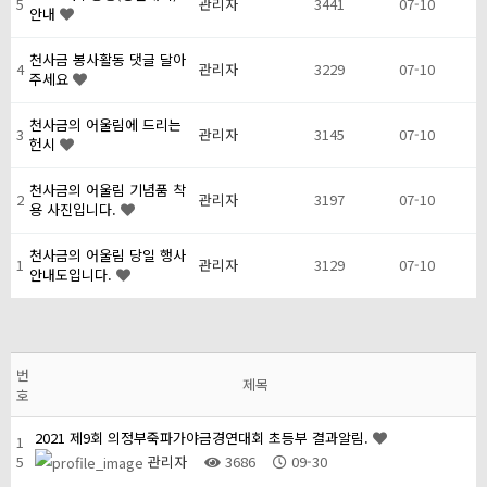
5
관리자
3441
07-10
안내
천사금 봉사활동 댓글 달아
4
관리자
3229
07-10
주세요
천사금의 어울림에 드리는
3
관리자
3145
07-10
헌시
천사금의 어울림 기념품 착
2
관리자
3197
07-10
용 사진입니다.
천사금의 어울림 당일 행사
1
관리자
3129
07-10
안내도입니다.
번
제목
호
2021 제9회 의정부죽파가야금경연대회 초등부 결과알림.
1
5
관리자
3686
09-30