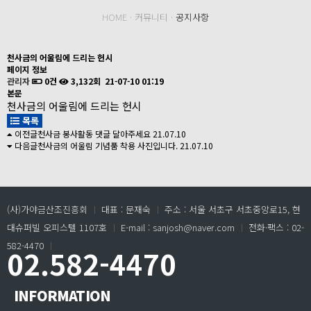
HOME · 커뮤니티 ·
공지사항
천사금의 어울림에 드리는 헌시
페이지 정보
관리자
0건
3,132회
21-07-10 01:19
본문
천사금의 어울림에 드리는 헌시
목록
이전글
천사금 봉사활동 댓글 달아주세요
21.07.10
다음글
천사금의 어울림 기념품 착용 사진입니다.
21.07.10
(사)가야금산조진흥회
ㅣ
대표 : 문재숙
ㅣ
주소 : 서울 서초구 서초중앙로15, 현
대슈퍼빌 오피스텔 1107호
ㅣ
E-mail : sanjosh@naver.com
ㅣ
전화·팩스 : 02-
582-4470
ㅣ
02.582-4470
INFORMATION